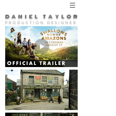
DANIEL TAYLOR
P R O D U C T I O N D E S I G N E R