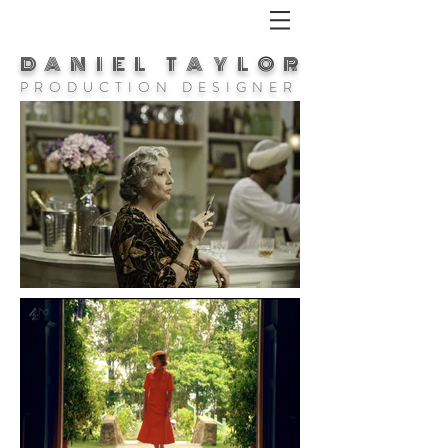
DANIEL TAYLOR
P R O D U C T I O N D E S I G N E R